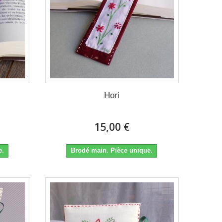
Hori
15,00 €
e.
Brodé main. Pièce unique.