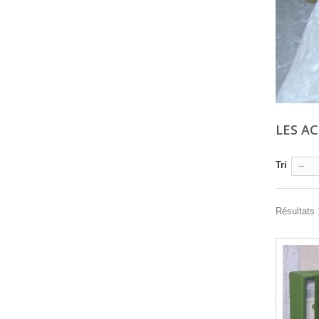
LES A
Tri
--
Résultats 