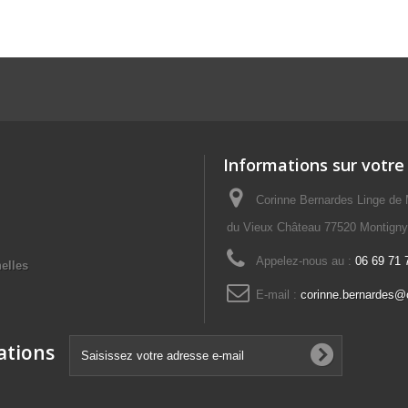
Informations sur votre
Corinne Bernardes Linge de 
du Vieux Château 77520 Montign
Appelez-nous au :
06 69 71 
elles
E-mail :
corinne.bernardes@o
ations