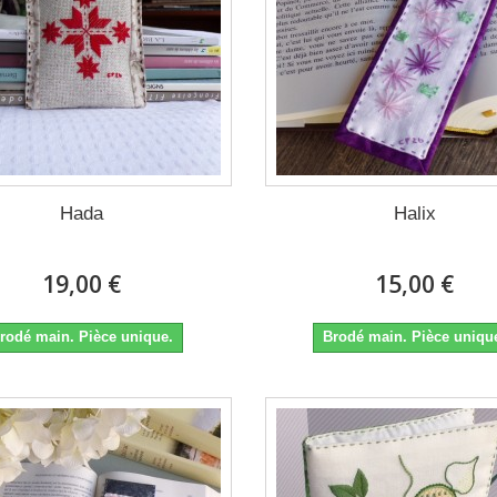
Hada
Halix
19,00 €
15,00 €
rodé main. Pièce unique.
Brodé main. Pièce uniqu