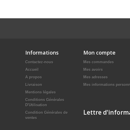
Informations
Mon compte
Contactez-nous
Mes commandes
Accueil
Mes avoirs
A propos
Mes adresses
Livraison
Mes informations personn
Mentions légales
Conditions Générales
D'Utilisation
Lettre d'inform
Condition Générales de
ventes