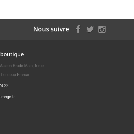
Nous suivre
 boutique
Maison Brodé Main, 5 rue
y Lencoup France
74 22
range.fr