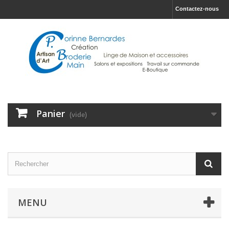
Contactez-nous
Panier
(vide)
MENU